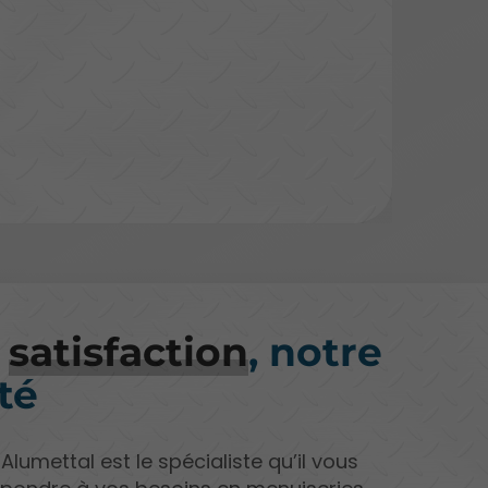
e
satisfaction
, notre
té
 Alumettal est le spécialiste qu’il vous