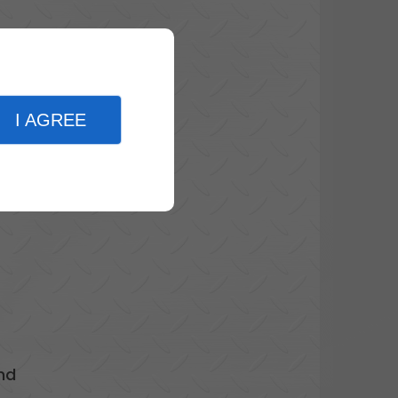
I AGREE
nd