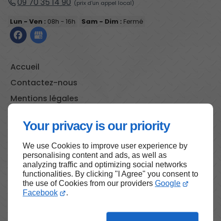
09 70 35 14 90
Lun - Ven :
08h - 16h
Sam - Dim :
Fermé
Accueil
Contactez-nous
Mentions légales
Plan du site
Your privacy is our priority
We use Cookies to improve user experience by
personalising content and ads, as well as
Haut de page
analyzing traffic and optimizing social networks
functionalities. By clicking "I Agree" you consent to
the use of Cookies from our providers
Google
Facebook
.