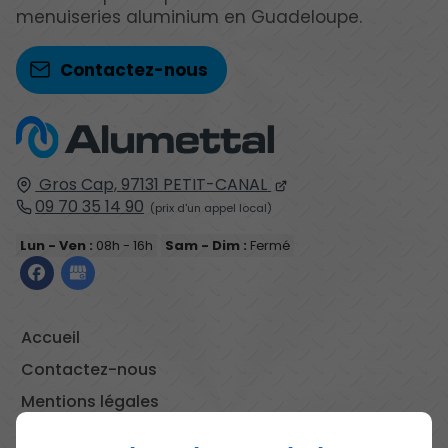
menuiseries aluminium en Guadeloupe.
Contactez-nous
Gros Cap,
97131
PETIT-CANAL
09 70 35 14 90
Lun - Ven :
08h - 16h
Sam - Dim :
Fermé
Accueil
Contactez-nous
Mentions légales
Plan du site