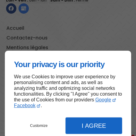
Lun - Ven :
08h - 16h
Sam - Dim :
Fermé
Accueil
Contactez-nous
Mentions légales
Plan du site
Your privacy is our priority
We use Cookies to improve user experience by
personalising content and ads, as well as
Haut de page
analyzing traffic and optimizing social networks
functionalities. By clicking "I Agree" you consent to
the use of Cookies from our providers
Google
Facebook
.
I AGREE
Customize