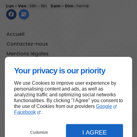
Lun - Ven :
08h - 16h
Sam - Dim :
Fermé
Accueil
Contactez-nous
Mentions légales
Plan du site
Your privacy is our priority
We use Cookies to improve user experience by
personalising content and ads, as well as
Haut de page
analyzing traffic and optimizing social networks
functionalities. By clicking "I Agree" you consent to
the use of Cookies from our providers
Google
Facebook
.
I AGREE
Customize