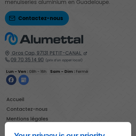
menuiseries aluminium en Guadeloupe.
Contactez-nous
Gros Cap,
97131
PETIT-CANAL
09 70 35 14 90
Lun - Ven :
08h - 16h
Sam - Dim :
Fermé
Accueil
Contactez-nous
Mentions légales
Plan du site
Your privacy is our priority