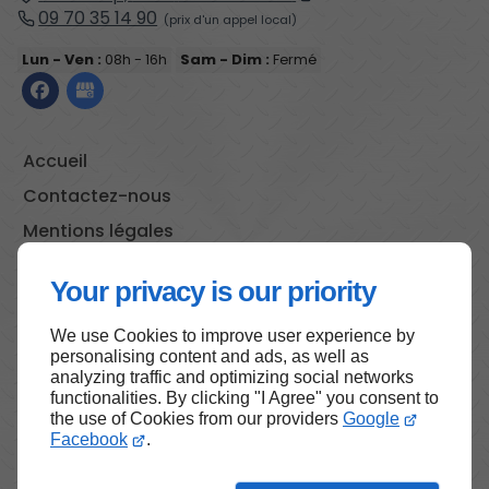
09 70 35 14 90
Lun - Ven :
08h - 16h
Sam - Dim :
Fermé
Accueil
Contactez-nous
Mentions légales
Plan du site
Your privacy is our priority
We use Cookies to improve user experience by
personalising content and ads, as well as
Haut de page
analyzing traffic and optimizing social networks
functionalities. By clicking "I Agree" you consent to
the use of Cookies from our providers
Google
Facebook
.