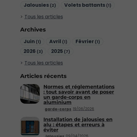
Jalousies
Volets battants
(2)
(1)
Tous les articles
Archives
Juin
Avril
Février
(1)
(1)
(1)
2026
2025
(3)
(7)
Tous les articles
Articles récents
Normes et réglementations
: tout savoir avant de poser
un garde-corps en
aluminium
19/06/2026
garde-corps
Installation de jalousies en
alu : étapes et erreurs à
éviter
09/04/2026
Jalousies