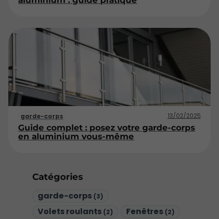
13/02/2025
garde-corps
Guide complet : posez votre garde-corps
en aluminium vous-même
Catégories
garde-corps
(3)
Volets roulants
Fenêtres
(2)
(2)