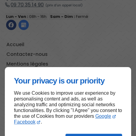
09 70 35 14 90
Lun - Ven :
08h - 16h
Sam - Dim :
Fermé
Accueil
Contactez-nous
Mentions légales
Plan du site
Your privacy is our priority
We use Cookies to improve user experience by
personalising content and ads, as well as
Haut de page
analyzing traffic and optimizing social networks
functionalities. By clicking "I Agree" you consent to
the use of Cookies from our providers
Google
Facebook
.