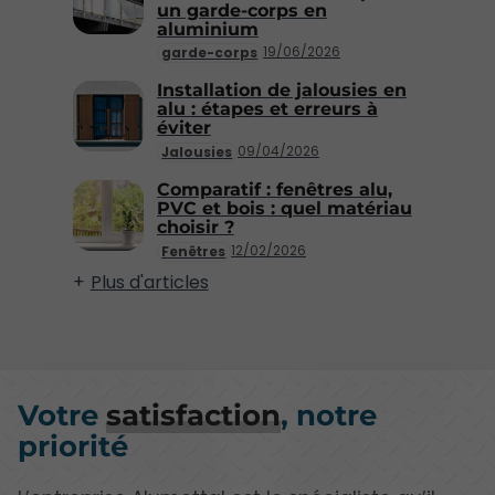
un garde-corps en
aluminium
19/06/2026
garde-corps
Installation de jalousies en
alu : étapes et erreurs à
éviter
09/04/2026
Jalousies
Comparatif : fenêtres alu,
PVC et bois : quel matériau
choisir ?
12/02/2026
Fenêtres
Plus d'articles
Votre
satisfaction
, notre
priorité